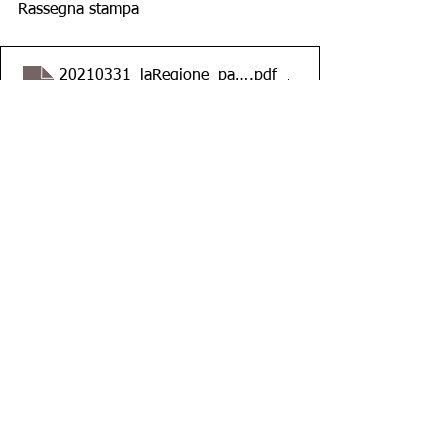
Rassegna stampa 
20210331_laRegione_pag 20 - Il processo di Plinio Mar
.pdf
Scarica PDF • 1.70MB
LaRegione
CDT-Timone-24_03_2021-17 (1)
.pdf
Scarica PDF • 140KB
Cdt