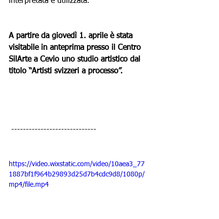
interpretata e utilizzata. 
A partire da giovedì 1. aprile è stata 
visitabile in anteprima presso il Centro 
SilArte a Cevio uno studio artistico dal 
titolo “Artisti svizzeri a processo”.
 -----------------------------
https://video.wixstatic.com/video/10aea3_77
1887bf1f964b29893d25d7b4cdc9d8/1080p/
mp4/file.mp4