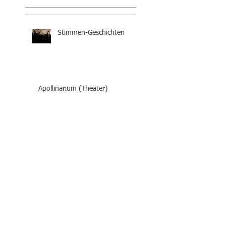
Stimmen-Geschichten
Apollinarium (Theater)
Theater Giu Per Su. Oder
die Reise von Camillà
PRIX BAUDELAIRE
ERLEBEN