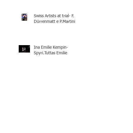
Swiss Artists at trial- F.
Dürrenmatt e P.Martini
Ina Emilie Kempin-
Spyri.Tuttas Emilie
#UneEmilieKempinSpyriTo
utesEmilie
#EineEmiliEKempin-
SpyriAlleEmilie