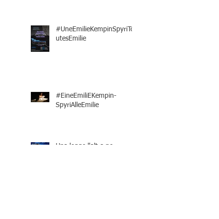
#UneEmilieKempinSpyriTo
utesEmilie
#EineEmiliEKempin-
SpyriAlleEmilie
Una legge l'altra no
Oltre la Grande Soglia/